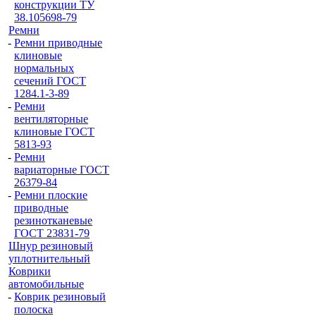
конструкции ТУ
38.105698-79
Ремни
-
Ремни приводные
клиновые
нормальных
сечений ГОСТ
1284.1-3-89
-
Ремни
вентиляторные
клиновые ГОСТ
5813-93
-
Ремни
вариаторные ГОСТ
26379-84
-
Ремни плоские
приводные
резинотканевые
ГОСТ 23831-79
Шнур резиновый
уплотнительный
Коврики
автомобильные
-
Коврик резиновый
полоска