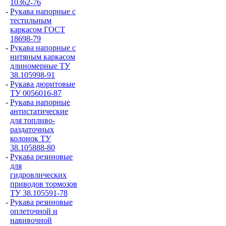
10362-76
-
Рукава напорные с
тестильным
каркасом ГОСТ
18698-79
-
Рукава напорные с
нитяным каркасом
длиномерные ТУ
38.105998-91
-
Рукава дюритовые
ТУ 0056016-87
-
Рукава напорные
антистатические
для топливо-
раздаточных
колонок ТУ
38.105888-80
-
Рукава резиновые
для
гидровлических
приводов тормозов
ТУ 38.105591-78
-
Рукава резиновые
оплеточной и
навивочной