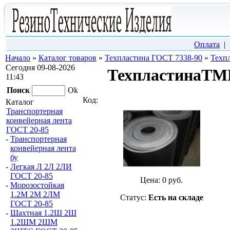
Оплата
Начало
»
Каталог товаров
»
Техпластина ГОСТ 7338-90
»
Техп
Сегодня 09-08-2026
ТехпластинаТМК
11:43
Поиск
Ok
Код:
Каталог
Транспортерная
конвейерная лента
ГОСТ 20-85
-
Транспортерная
конвейерная лента
бу
-
Легкая Л 2Л 2ЛИ
ГОСТ 20-85
Цена:
0
руб.
-
Морозостойкая
1.2М 2М 2ЛМ
Статус:
Есть на складе
ГОСТ 20-85
-
Шахтная 1.2Ш 2Ш
1.2ШМ 2ШМ