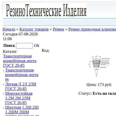
Начало
»
Каталог товаров
»
Ремни
»
Ремни приводные клиновы
Сегодня 07-08-2026
11:06
Поиск
Ok
Код:
Каталог
Транспортерная
конвейерная лента
ГОСТ 20-85
-
Транспортерная
конвейерная лента
бу
-
Легкая Л 2Л 2ЛИ
Цена:
173
руб.
ГОСТ 20-85
Статус:
Есть на скл
-
Морозостойкая
1.2М 2М 2ЛМ
ГОСТ 20-85
-
Шахтная 1.2Ш 2Ш
1.2ШМ 2ШМ