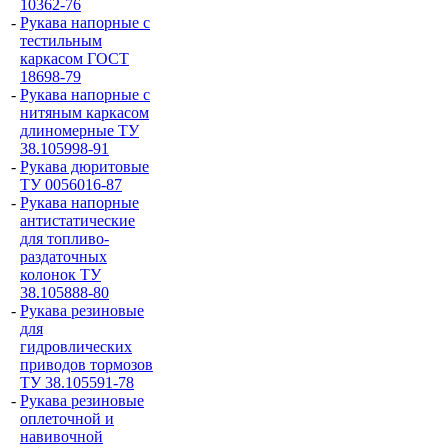
10362-76
-
Рукава напорные с
тестильным
каркасом ГОСТ
18698-79
-
Рукава напорные с
нитяным каркасом
длиномерные ТУ
38.105998-91
-
Рукава дюритовые
ТУ 0056016-87
-
Рукава напорные
антистатические
для топливо-
раздаточных
колонок ТУ
38.105888-80
-
Рукава резиновые
для
гидровлических
приводов тормозов
ТУ 38.105591-78
-
Рукава резиновые
оплеточной и
навивочной