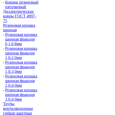
-
Коврик резиновый
пяточковый
Диэлектрические
ковры ГОСТ 4997-
75
Резиновая крошка
шинная
-
Резиновая крошка
шинная фракция
0,1-0,8мм
-
Резиновая крошка
шинная фракция
1,0-2,0мм
-
Резиновая крошка
шинная фракция
1,0-3,0мм
-
Резиновая крошка
шинная фракция
2,0-4,0мм
-
Резиновая крошка
шинная фракция
3,0-4,0мм
Трубы
вентиляционные
гибкие шахтные