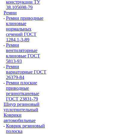
конструкции ТУ
38.105698-79
Ремни
-
Ремни приводные
клиновые
нормальных
сечений ГОСТ
1284.1-3-89
-
Ремни
вентиляторные
клиновые ГОСТ
5813-93
-
Ремни
вариаторные ГОСТ
26379-84
-
Ремни плоские
приводные
резинотканевые
ГОСТ 23831-79
Шнур резиновый
уплотнительный
Коврики
автомобильные
-
Коврик резиновый
полоска