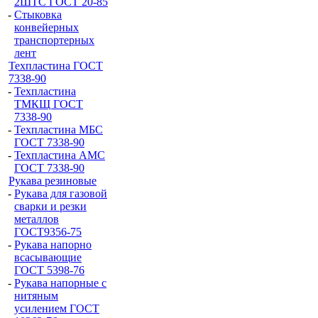
2ШТС ГОСТ 20-85
-
Стыковка
конвейерных
транспортерных
лент
Техпластина ГОСТ
7338-90
-
Техпластина
ТМКЩ ГОСТ
7338-90
-
Техпластина МБС
ГОСТ 7338-90
-
Техпластина АМС
ГОСТ 7338-90
Рукава резиновые
-
Рукава для газовой
сварки и резки
металлов
ГОСТ9356-75
-
Рукава напорно
всасывающие
ГОСТ 5398-76
-
Рукава напорные с
нитяным
усилением ГОСТ