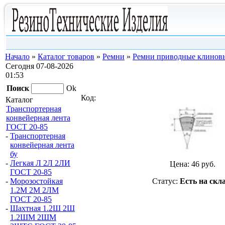
Начало
»
Каталог товаров
»
Ремни
»
Ремни приводные клиновы
Сегодня 07-08-2026
01:53
Поиск
Ok
Код:
Каталог
Транспортерная
конвейерная лента
ГОСТ 20-85
-
Транспортерная
конвейерная лента
бу
-
Легкая Л 2Л 2ЛИ
Цена:
46
руб.
ГОСТ 20-85
Статус:
Есть на скл
-
Морозостойкая
1.2М 2М 2ЛМ
ГОСТ 20-85
-
Шахтная 1.2Ш 2Ш
1.2ШМ 2ШМ