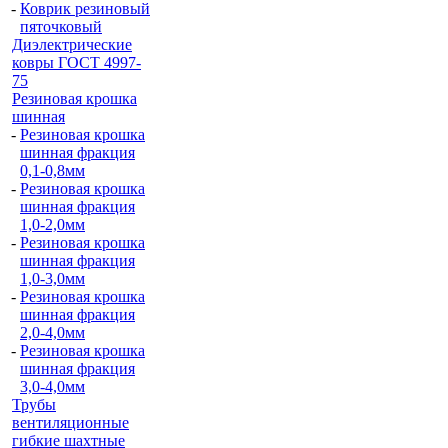
-
Коврик резиновый
пяточковый
Диэлектрические
ковры ГОСТ 4997-
75
Резиновая крошка
шинная
-
Резиновая крошка
шинная фракция
0,1-0,8мм
-
Резиновая крошка
шинная фракция
1,0-2,0мм
-
Резиновая крошка
шинная фракция
1,0-3,0мм
-
Резиновая крошка
шинная фракция
2,0-4,0мм
-
Резиновая крошка
шинная фракция
3,0-4,0мм
Трубы
вентиляционные
гибкие шахтные