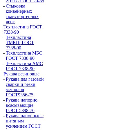
2ШТС ГОСТ 20-85
-
Стыковка
конвейерных
транспортерных
лент
Техпластина ГОСТ
7338-90
-
Техпластина
ТМКЩ ГОСТ
7338-90
-
Техпластина МБС
ГОСТ 7338-90
-
Техпластина АМС
ГОСТ 7338-90
Рукава резиновые
-
Рукава для газовой
сварки и резки
металлов
ГОСТ9356-75
-
Рукава напорно
всасывающие
ГОСТ 5398-76
-
Рукава напорные с
нитяным
усилением ГОСТ