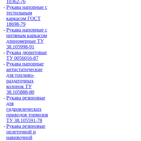
10362-76
-
Рукава напорные с
тестильным
каркасом ГОСТ
18698-79
-
Рукава напорные с
нитяным каркасом
длиномерные ТУ
38.105998-91
-
Рукава дюритовые
ТУ 0056016-87
-
Рукава напорные
антистатические
для топливо-
раздаточных
колонок ТУ
38.105888-80
-
Рукава резиновые
для
гидровлических
приводов тормозов
ТУ 38.105591-78
-
Рукава резиновые
оплеточной и
навивочной