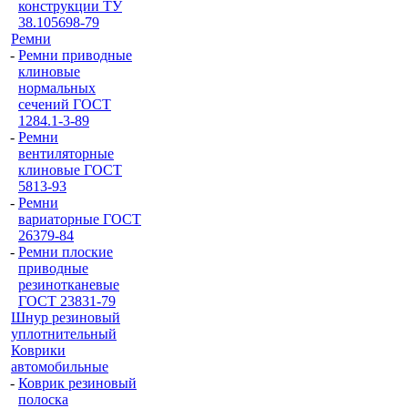
конструкции ТУ
38.105698-79
Ремни
-
Ремни приводные
клиновые
нормальных
сечений ГОСТ
1284.1-3-89
-
Ремни
вентиляторные
клиновые ГОСТ
5813-93
-
Ремни
вариаторные ГОСТ
26379-84
-
Ремни плоские
приводные
резинотканевые
ГОСТ 23831-79
Шнур резиновый
уплотнительный
Коврики
автомобильные
-
Коврик резиновый
полоска