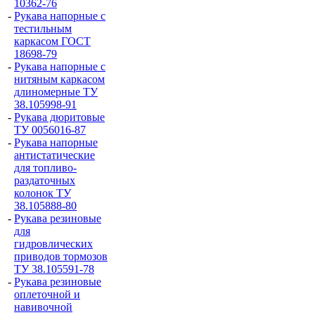
10362-76
-
Рукава напорные с
тестильным
каркасом ГОСТ
18698-79
-
Рукава напорные с
нитяным каркасом
длиномерные ТУ
38.105998-91
-
Рукава дюритовые
ТУ 0056016-87
-
Рукава напорные
антистатические
для топливо-
раздаточных
колонок ТУ
38.105888-80
-
Рукава резиновые
для
гидровлических
приводов тормозов
ТУ 38.105591-78
-
Рукава резиновые
оплеточной и
навивочной