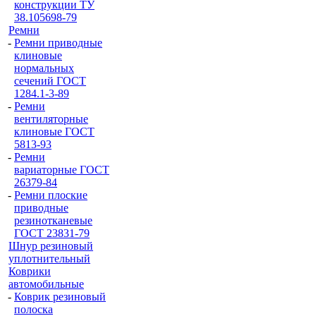
конструкции ТУ
38.105698-79
Ремни
-
Ремни приводные
клиновые
нормальных
сечений ГОСТ
1284.1-3-89
-
Ремни
вентиляторные
клиновые ГОСТ
5813-93
-
Ремни
вариаторные ГОСТ
26379-84
-
Ремни плоские
приводные
резинотканевые
ГОСТ 23831-79
Шнур резиновый
уплотнительный
Коврики
автомобильные
-
Коврик резиновый
полоска