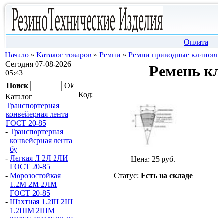
Оплата
Начало
»
Каталог товаров
»
Ремни
»
Ремни приводные клиновы
Сегодня 07-08-2026
Ремень к
05:43
Поиск
Ok
Код:
Каталог
Транспортерная
конвейерная лента
ГОСТ 20-85
-
Транспортерная
конвейерная лента
бу
-
Легкая Л 2Л 2ЛИ
Цена:
25
руб.
ГОСТ 20-85
Статус:
Есть на складе
-
Морозостойкая
1.2М 2М 2ЛМ
ГОСТ 20-85
-
Шахтная 1.2Ш 2Ш
1.2ШМ 2ШМ