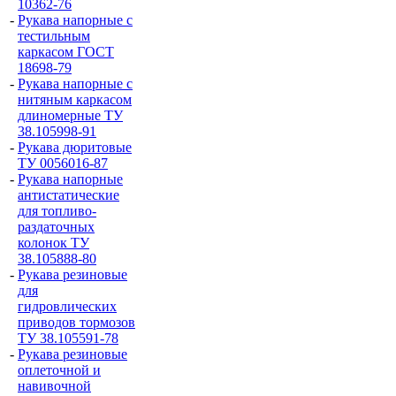
10362-76
-
Рукава напорные с
тестильным
каркасом ГОСТ
18698-79
-
Рукава напорные с
нитяным каркасом
длиномерные ТУ
38.105998-91
-
Рукава дюритовые
ТУ 0056016-87
-
Рукава напорные
антистатические
для топливо-
раздаточных
колонок ТУ
38.105888-80
-
Рукава резиновые
для
гидровлических
приводов тормозов
ТУ 38.105591-78
-
Рукава резиновые
оплеточной и
навивочной