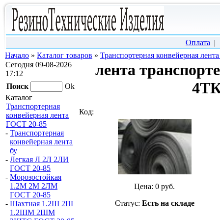
Оплата
Начало
»
Каталог товаров
»
Транспортерная конвейерная лент
Сегодня 09-08-2026
лента транспорт
17:12
4ТК
Поиск
Ok
Каталог
Транспортерная
Код:
конвейерная лента
ГОСТ 20-85
-
Транспортерная
конвейерная лента
бу
-
Легкая Л 2Л 2ЛИ
ГОСТ 20-85
-
Морозостойкая
1.2М 2М 2ЛМ
Цена:
0
руб.
ГОСТ 20-85
Статус:
Есть на складе
-
Шахтная 1.2Ш 2Ш
1.2ШМ 2ШМ