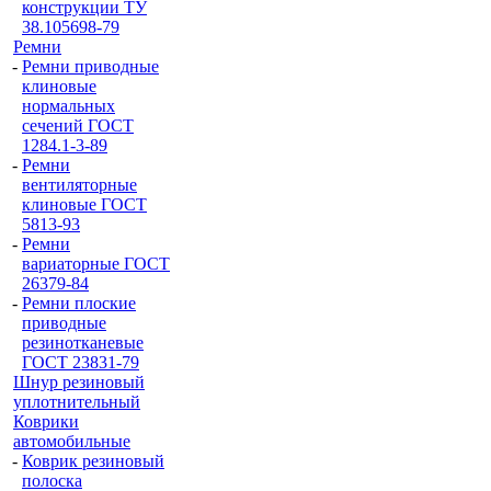
конструкции ТУ
38.105698-79
Ремни
-
Ремни приводные
клиновые
нормальных
сечений ГОСТ
1284.1-3-89
-
Ремни
вентиляторные
клиновые ГОСТ
5813-93
-
Ремни
вариаторные ГОСТ
26379-84
-
Ремни плоские
приводные
резинотканевые
ГОСТ 23831-79
Шнур резиновый
уплотнительный
Коврики
автомобильные
-
Коврик резиновый
полоска