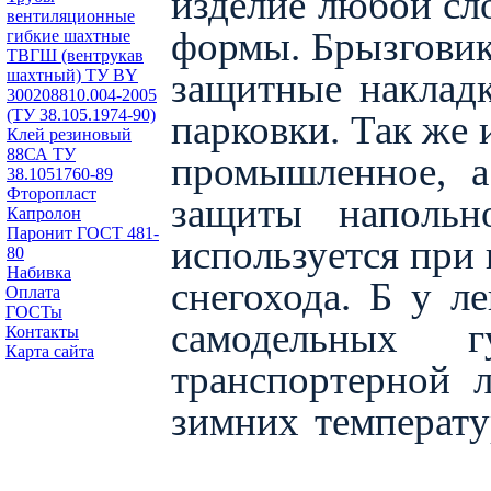
изделие любой сл
вентиляционные
формы. Брызговики
гибкие шахтные
ТВГШ (вентрукав
защитные накладк
шахтный) ТУ BY
300208810.004-2005
(ТУ 38.105.1974-90)
парковки. Так же 
Клей резиновый
88СА ТУ
промышленное, 
38.1051760-89
Фторопласт
защиты напольн
Капролон
Паронит ГОСТ 481-
используется при
80
Набивка
снегохода. Б у л
Оплата
ГОСТы
самодельных г
Контакты
Карта сайта
транспортерной 
зимних температу