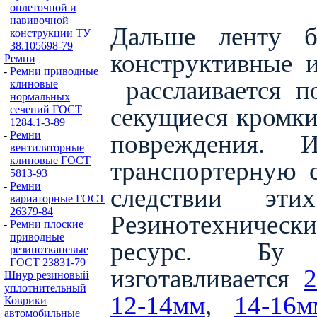
оплеточной и
навивочной
Дальше ленту б
конструкции ТУ
38.105698-79
конструктивные 
Ремни
-
Ремни приводные
расслаивается п
клиновые
нормальных
секущиеся кромки
сечений ГОСТ
1284.1-3-89
-
Ремни
повреждения.
вентиляторные
клиновые ГОСТ
транспортерную 
5813-93
-
Ремни
следствии эт
вариаторные ГОСТ
26379-84
Резинотехническ
-
Ремни плоские
приводные
ресурс.
Бу 
резинотканевые
ГОСТ 23831-79
изготавливается
Шнур резиновый
уплотнительный
12-14мм
,
14-16м
Коврики
автомобильные