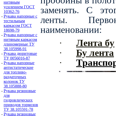
пробоины в полотн
нитяным
заменять. С это
усилением ГОСТ
10362-76
-
Рукава напорные с
ленты.
Перво
тестильным
каркасом ГОСТ
наименовании:
18698-79
-
Рукава напорные с
нитяным каркасом
·
Лента бу
длиномерные ТУ
38.105998-91
·
Бу лента
-
Рукава дюритовые
ТУ 0056016-87
·
Транспор
-
Рукава напорные
антистатические
для топливо-
раздаточных
колонок ТУ
38.105888-80
-
Рукава резиновые
для
гидровлических
приводов тормозов
ТУ 38.105591-78
-
Рукава резиновые