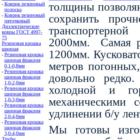
толщины позволяю
-
Коврик резиновый
полоска
сохранить проч
-
Коврик резиновый
пяточковый
Диэлектрические
транспортерной
ковры ГОСТ 4997-
75
2000мм.
Самая 
Резиновая крошка
шинная
1200мм. Кусковато
-
Резиновая крошка
шинная фракция
метров погонных
0,1-0,8мм
-
Резиновая крошка
довольно редко
шинная фракция
1,0-2,0мм
холодной и гор
-
Резиновая крошка
шинная фракция
механическими с
1,0-3,0мм
-
Резиновая крошка
удлинении б/у лен
шинная фракция
2,0-4,0мм
-
Резиновая крошка
Мы готовы изго
шинная фракция
3,0-4,0мм
Трубы