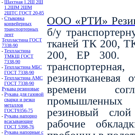
-
Шахтная 1.2Ш 2Ш
1.2ШМ 2ШМ
2ШТС ГОСТ 20-85
ООО «РТИ» Резин
-
Стыковка
конвейерных
б/у транспортер
транспортерных
лент
тканей ТК 200, Т
Техпластина ГОСТ
7338-90
-
Техпластина
200,
EP
300.
ТМКЩ ГОСТ
7338-90
транспортерная,
-
Техпластина МБС
ГОСТ 7338-90
резинотканевая 
-
Техпластина АМС
ГОСТ 7338-90
времени
сог
Рукава резиновые
-
Рукава для газовой
промышленных 
сварки и резки
металлов
резиновый слой
ГОСТ9356-75
-
Рукава напорно
рабочие обклад
всасывающие
ГОСТ 5398-76
-
Рукава напорные с