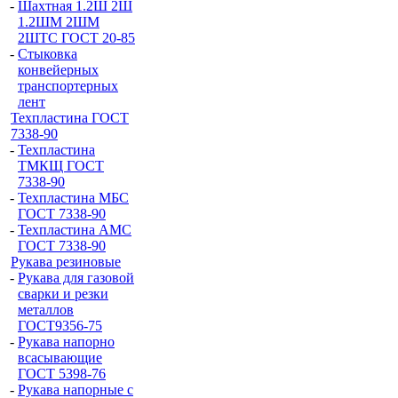
-
Шахтная 1.2Ш 2Ш
1.2ШМ 2ШМ
2ШТС ГОСТ 20-85
-
Стыковка
конвейерных
транспортерных
лент
Техпластина ГОСТ
7338-90
-
Техпластина
ТМКЩ ГОСТ
7338-90
-
Техпластина МБС
ГОСТ 7338-90
-
Техпластина АМС
ГОСТ 7338-90
Рукава резиновые
-
Рукава для газовой
сварки и резки
металлов
ГОСТ9356-75
-
Рукава напорно
всасывающие
ГОСТ 5398-76
-
Рукава напорные с