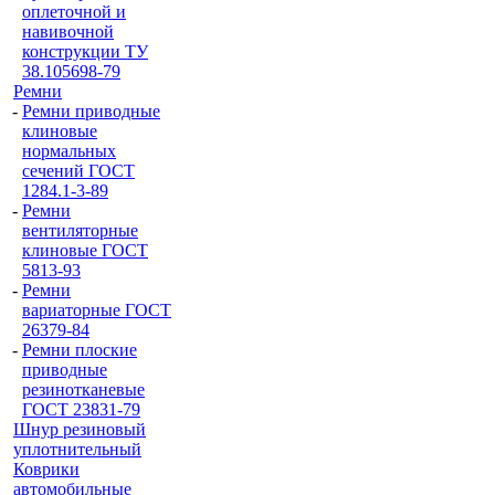
оплеточной и
навивочной
конструкции ТУ
38.105698-79
Ремни
-
Ремни приводные
клиновые
нормальных
сечений ГОСТ
1284.1-3-89
-
Ремни
вентиляторные
клиновые ГОСТ
5813-93
-
Ремни
вариаторные ГОСТ
26379-84
-
Ремни плоские
приводные
резинотканевые
ГОСТ 23831-79
Шнур резиновый
уплотнительный
Коврики
автомобильные