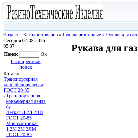
Начало
»
Каталог товаров
»
Рукава резиновые
»
Рукава для га
Сегодня 07-08-2026
Рукава для га
05:37
Поиск
Ok
Расширенный
поиск
Каталог
Транспортерная
конвейерная лента
ГОСТ 20-85
-
Транспортерная
конвейерная лента
бу
-
Легкая Л 2Л 2ЛИ
ГОСТ 20-85
-
Морозостойкая
1.2М 2М 2ЛМ
ГОСТ 20-85