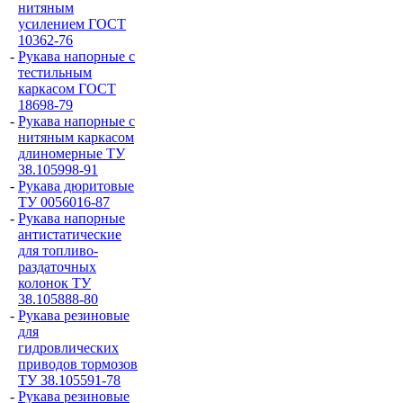
нитяным
усилением ГОСТ
10362-76
-
Рукава напорные с
тестильным
каркасом ГОСТ
18698-79
-
Рукава напорные с
нитяным каркасом
длиномерные ТУ
38.105998-91
-
Рукава дюритовые
ТУ 0056016-87
-
Рукава напорные
антистатические
для топливо-
раздаточных
колонок ТУ
38.105888-80
-
Рукава резиновые
для
гидровлических
приводов тормозов
ТУ 38.105591-78
-
Рукава резиновые