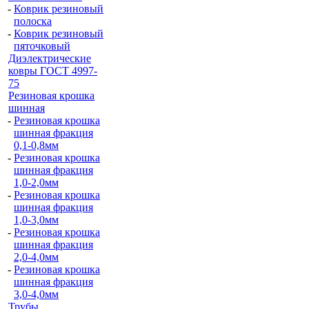
-
Коврик резиновый
полоска
-
Коврик резиновый
пяточковый
Диэлектрические
ковры ГОСТ 4997-
75
Резиновая крошка
шинная
-
Резиновая крошка
шинная фракция
0,1-0,8мм
-
Резиновая крошка
шинная фракция
1,0-2,0мм
-
Резиновая крошка
шинная фракция
1,0-3,0мм
-
Резиновая крошка
шинная фракция
2,0-4,0мм
-
Резиновая крошка
шинная фракция
3,0-4,0мм
Трубы